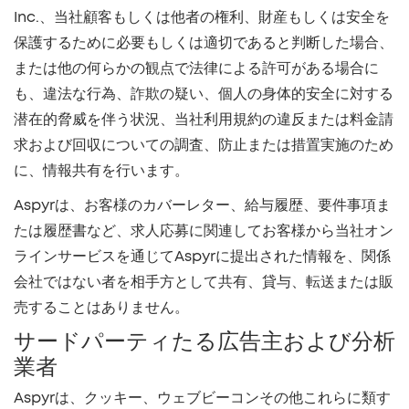
Inc.、当社顧客もしくは他者の権利、財産もしくは安全を
保護するために必要もしくは適切であると判断した場合、
または他の何らかの観点で法律による許可がある場合に
も、違法な行為、詐欺の疑い、個人の身体的安全に対する
潜在的脅威を伴う状況、当社利用規約の違反または料金請
求および回収についての調査、防止または措置実施のため
に、情報共有を行います。
Aspyrは、お客様のカバーレター、給与履歴、要件事項ま
たは履歴書など、求人応募に関連してお客様から当社オン
ラインサービスを通じてAspyrに提出された情報を、関係
会社ではない者を相手方として共有、貸与、転送または販
売することはありません。
サードパーティたる広告主および分析
業者
Aspyrは、クッキー、ウェブビーコンその他これらに類す